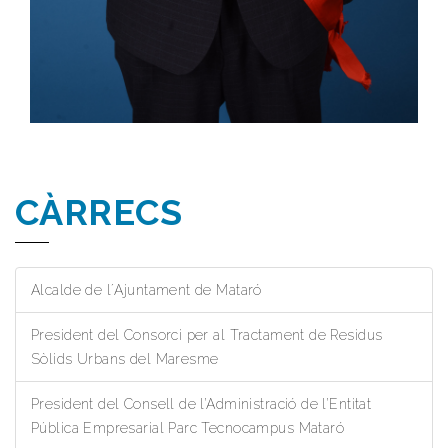
CÀRRECS
Alcalde de l´Ajuntament de Mataró
President del Consorci per al Tractament de Residus
Sòlids Urbans del Maresme
President del Consell de l’Administració de l’Entitat
Pública Empresarial Parc Tecnocampus Mataró